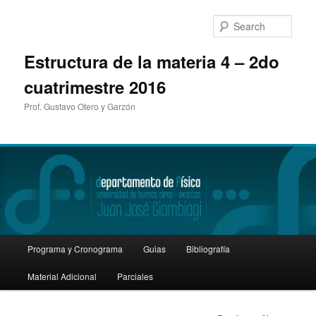
Sear
Estructura de la materia 4 – 2do
cuatrimestre 2016
Prof. Gustavo Otero y Garzón
Main
Programa y Cronograma
Guias
Bibliografía
Skip
menu
Material Adicional
Parciales
to
primary