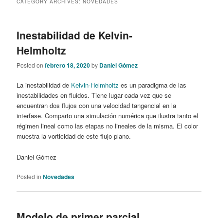
CATEGORY ARCHIVES:
NOVEDADES
content
content
Inestabilidad de Kelvin-
Helmholtz
Posted on
febrero 18, 2020
by
Daniel Gómez
La inestabilidad de
Kelvin-Helmholtz
es un paradigma de las
inestabilidades en fluidos. Tiene lugar cada vez que se
encuentran dos flujos con una velocidad tangencial en la
interfase. Comparto una simulación numérica que ilustra tanto el
régimen lineal como las etapas no lineales de la misma. El color
muestra la vorticidad de este flujo plano.
Daniel Gómez
Posted in
Novedades
Modelo de primer parcial