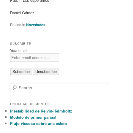
Pab. I. Lxs esperamos !
Daniel Gómez
Posted in
Novedades
SUSCRIBITE
Your email:
S
e
a
r
ENTRADAS RECIENTES
c
Inestabilidad de Kelvin-Helmholtz
h
Modelo de primer parcial
Flujo viscoso sobre una esfera