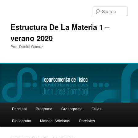
Sear
Estructura De La Materia 1 –
verano 2020
Prof. Daniel Gomez
Main
Principal
Programa
Cronograma
Guias
Skip
Skip
menu
Bibliografía
Material Adicional
Parciales
to
to
primary
secondary