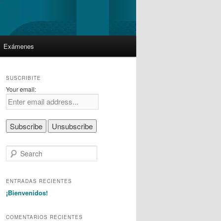
Exámenes
SUSCRIBITE
Your email:
S
e
a
r
ENTRADAS RECIENTES
c
¡Bienvenidos!
h
COMENTARIOS RECIENTES