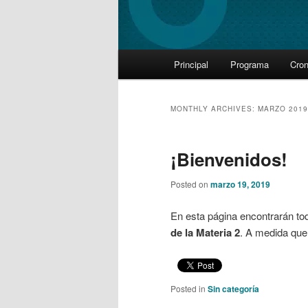
Main
Principal
Programa
Cro
Skip
Skip
menu
to
to
MONTHLY ARCHIVES:
MARZO 2019
primary
secondary
¡Bienvenidos!
content
content
Posted on
marzo 19, 2019
En esta página encontrarán to
de la Materia 2
. A medida que
Posted in
Sin categoría