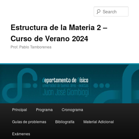
Sear
Estructura de la Materia 2 –
Curso de Verano 2024
Prof. Pablo Tamborenea
Main
Principal
Programa
Cronograma
Skip
menu
Guías de problemas
Bibliografía
Material Adicional
to
Exámenes
primary