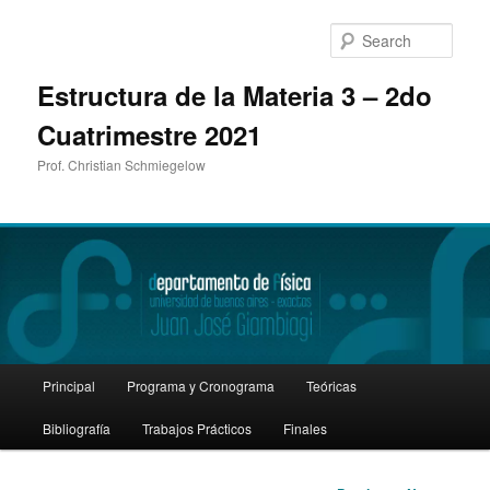
Sear
Estructura de la Materia 3 – 2do
Cuatrimestre 2021
Prof. Christian Schmiegelow
Main
Principal
Programa y Cronograma
Teóricas
Skip
menu
Bibliografía
Trabajos Prácticos
Finales
to
primary