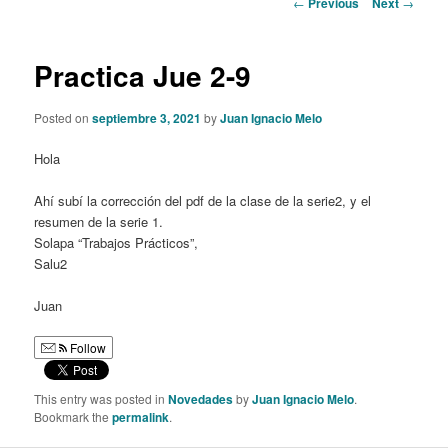
Post
←
Previous
Next
→
navigation
content
Practica Jue 2-9
Posted on
septiembre 3, 2021
by
Juan Ignacio Melo
Hola
Ahí subí la corrección del pdf de la clase de la serie2, y el
resumen de la serie 1.
Solapa “Trabajos Prácticos”,
Salu2
Juan
Follow
This entry was posted in
Novedades
by
Juan Ignacio Melo
.
Bookmark the
permalink
.