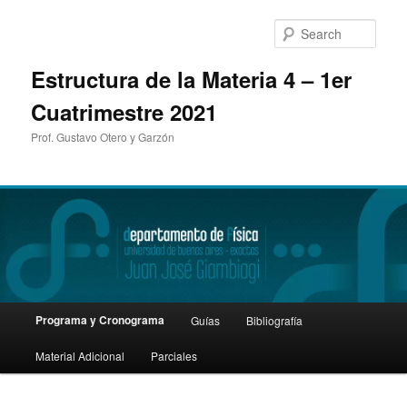
Sear
Estructura de la Materia 4 – 1er
Cuatrimestre 2021
Prof. Gustavo Otero y Garzón
Main
Programa y Cronograma
Guías
Bibliografía
Skip
menu
Material Adicional
Parciales
to
primary