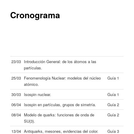
content
Cronograma
23/03
Introducción General: de los átomos a las
partículas.
25/03
Fenomenología Nuclear: modelos del núcleo
Guía 1
atómico.
30/03
Isospin nuclear.
Guía 1
06/04
Isospin en partículas, grupos de simetría.
Guía 2
08/04
Modelo de quarks: funciones de onda de
Guía 2
SU(3).
13/04
Antiquarks, mesones, evidencias del color.
Guía 3