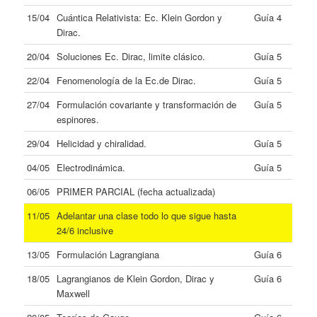
15/04
Cuántica Relativista: Ec. Klein Gordon y
Guía 4
Dirac.
20/04
Soluciones Ec. Dirac, limite clásico.
Guía 5
22/04
Fenomenología de la Ec.de Dirac.
Guía 5
27/04
Formulación covariante y transformación de
Guía 5
espinores.
29/04
Helicidad y chiralidad.
Guía 5
04/05
Electrodinámica.
Guía 5
06/05
PRIMER PARCIAL (fecha actualizada)
11/05
Adelantar una clase todo lo que sigue hasta
24/6 inclusive
13/05
Formulación Lagrangiana
Guía 6
18/05
Lagrangianos de Klein Gordon, Dirac y
Guía 6
Maxwell