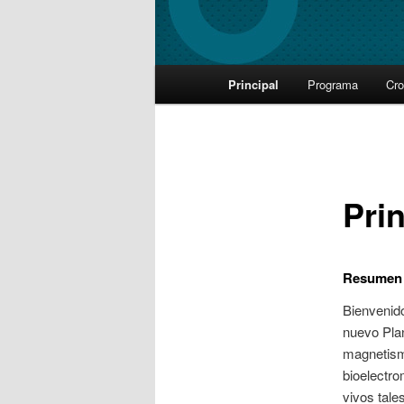
Main
Principal
Programa
Cr
Skip
menu
to
primary
Prin
content
Resumen
Bienvenido
nuevo Plan
magnetism
bioelectro
vivos tale