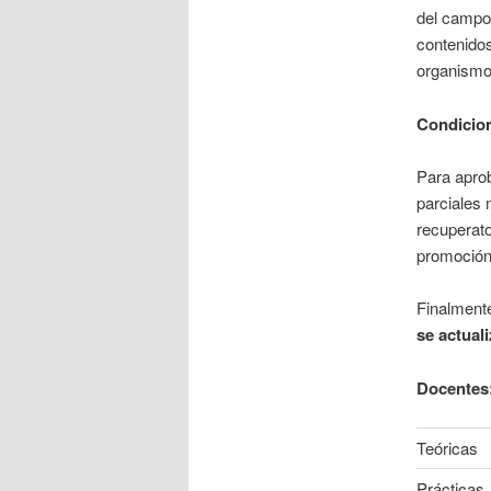
del campo 
contenidos
organismos
Condicion
Para apro
parciales 
recuperato
promoción
Finalment
se actual
Docentes
Teóricas
Prácticas