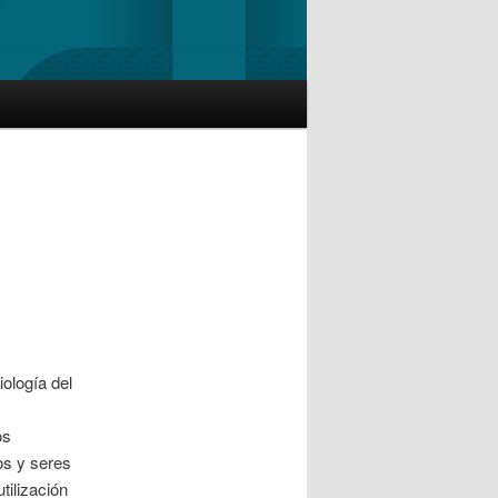
ología del
os
os y seres
tilización