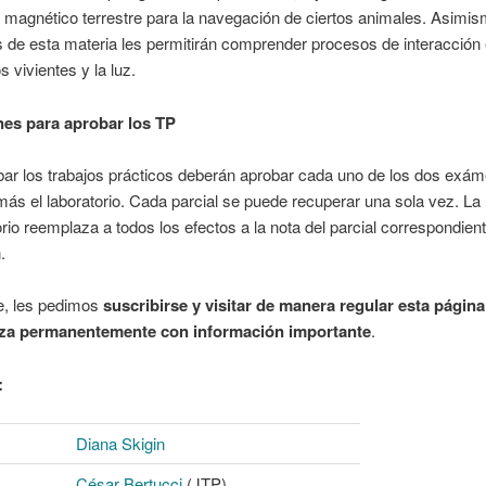
magnético terrestre para la navegación de ciertos animales. Asimis
 de esta materia les permitirán comprender procesos de interacción 
 vivientes y la luz.
es para aprobar los TP
bar los trabajos prácticos deberán aprobar cada uno de los dos exá
más el laboratorio. Cada parcial se puede recuperar una sola vez. La 
rio reemplaza a todos los efectos a la nota del parcial correspondien
.
e, les pedimos
suscribirse y visitar de manera regular esta página
iza permanentemente con información importante
.
:
Diana Skigin
César Bertucci
(JTP)