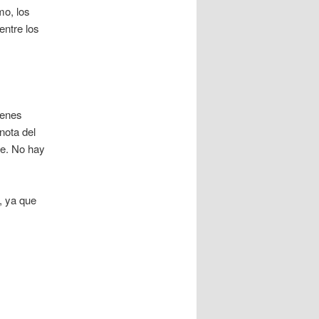
mo, los
entre los
menes
nota del
te. No hay
, ya que