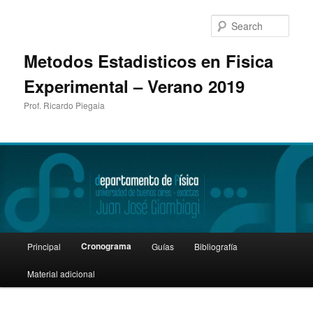
Sear
Metodos Estadisticos en Fisica
Experimental – Verano 2019
Prof. Ricardo Piegaia
Main
Cronograma
Principal
Guías
Bibliografía
Skip
menu
Material adicional
to
primary