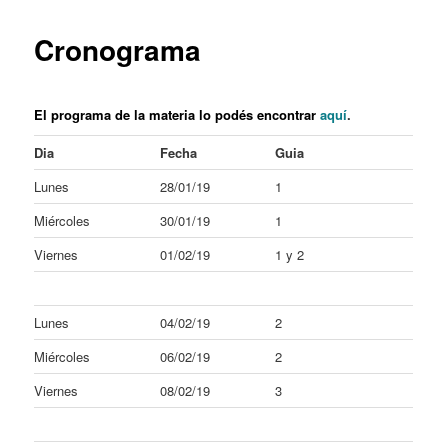
content
Cronograma
El programa de la materia lo podés encontrar
aquí
.
Dia
Fecha
Guia
Lunes
28/01/19
1
Miércoles
30/01/19
1
Viernes
01/02/19
1 y 2
Lunes
04/02/19
2
Miércoles
06/02/19
2
Viernes
08/02/19
3