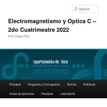
Sear
Electromagnetismo y Optica C –
2do Cuatrimestre 2022
Prof. Diego Arbó
Main
Principal
Programa y Cronograma
Teórica
Prácticas
Skip
Skip
menu
Guías de ejercicios
Parciales
Laboratorio
to
to
primary
secondary