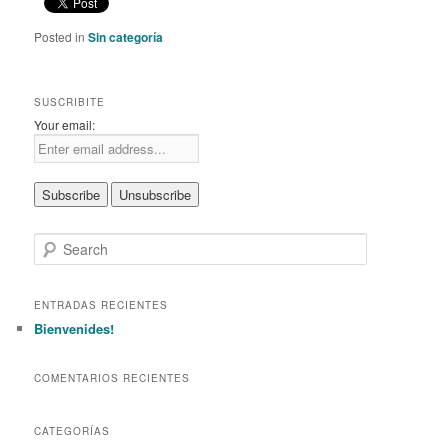
Posted in
Sin categoría
SUSCRIBITE
Your email:
S
e
a
r
ENTRADAS RECIENTES
c
Bienvenides!
h
COMENTARIOS RECIENTES
CATEGORÍAS