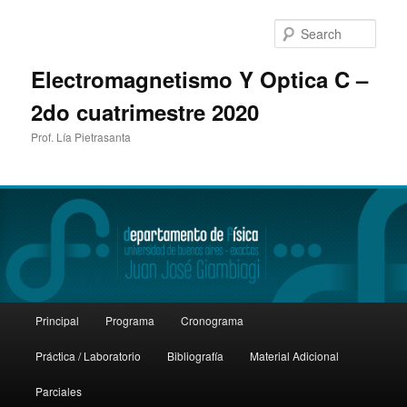
Sear
Electromagnetismo Y Optica C –
2do cuatrimestre 2020
Prof. Lía Pietrasanta
Main
Principal
Programa
Cronograma
Skip
Skip
menu
Práctica / Laboratorio
Bibliografía
Material Adicional
to
to
Parciales
primary
secondary