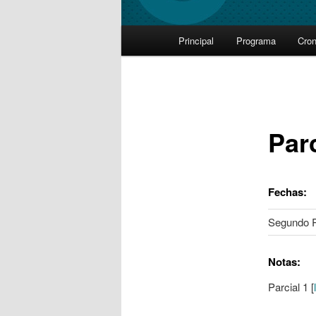
Main
Principal
Programa
Cro
Skip
menu
to
primary
Par
content
Fechas:
Segundo 
Notas:
Parcial 1 [