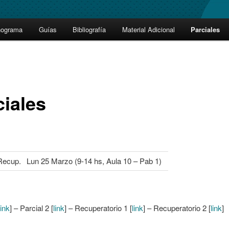
nograma
Guías
Bibliografía
Material Adicional
Parciales
ciales
Recup.
Lun 25 Marzo (9-14 hs, Aula 10 – Pab 1)
link
] – Parcial 2 [
link
] – Recuperatorio 1 [
link
] – Recuperatorio 2 [
link
]