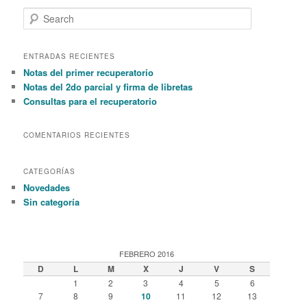
S
e
a
r
ENTRADAS RECIENTES
c
Notas del primer recuperatorio
h
Notas del 2do parcial y firma de libretas
Consultas para el recuperatorio
COMENTARIOS RECIENTES
CATEGORÍAS
Novedades
Sin categoría
FEBRERO 2016
D
L
M
X
J
V
S
1
2
3
4
5
6
7
8
9
10
11
12
13