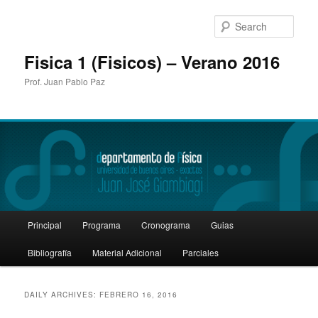
Sear
Fisica 1 (Fisicos) – Verano 2016
Prof. Juan Pablo Paz
Main
Principal
Programa
Cronograma
Guias
Skip
Skip
menu
Bibliografía
Material Adicional
Parciales
to
to
primary
secondary
DAILY ARCHIVES:
FEBRERO 16, 2016
content
content