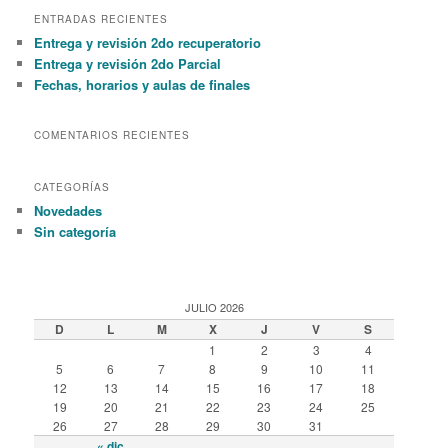
r
ENTRADAS RECIENTES
c
Entrega y revisión 2do recuperatorio
h
Entrega y revisión 2do Parcial
Fechas, horarios y aulas de finales
COMENTARIOS RECIENTES
CATEGORÍAS
Novedades
Sin categoría
JULIO 2026
D
L
M
X
J
V
S
1
2
3
4
5
6
7
8
9
10
11
12
13
14
15
16
17
18
19
20
21
22
23
24
25
26
27
28
29
30
31
« dic