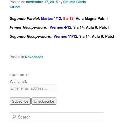
Posted on
noviembre 17, 2015
by
Claudia Gloria
Giribet
Segundo Parcial
:
Martes 1/12
,
8 a 13,
Aula Magna Pab. I
Primer Recuperatorio
:
Viernes 4/12
,
9 a 14, Aula 8, Pab. I
Segundo Recuperatorio
:
Viernes 11/12
,
9 a 14, Aula 8, Pab.I
Posted in
Novedades
SUSCRIBITE
Your email:
S
e
a