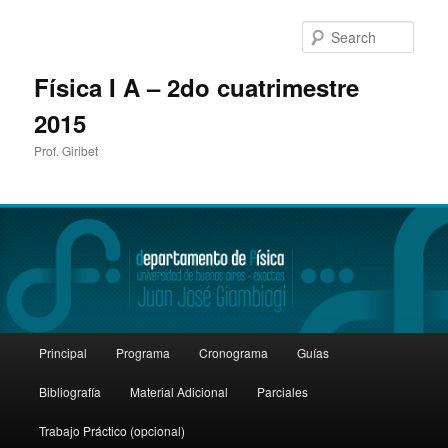
Sear
Física I A – 2do cuatrimestre
2015
Prof. Giribet
Main
Principal
Programa
Cronograma
Guías
Skip
Skip
menu
Bibliografía
Material Adicional
Parciales
to
to
Trabajo Práctico (opcional)
primary
secondary