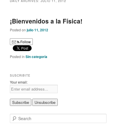
DAILY ARCHIVES:
JULIO 11, 2012
content
content
¡Bienvenidos a la Física!
Posted on
julio 11, 2012
Follow
Posted in
Sin categoría
SUSCRIBITE
Your email:
S
e
a