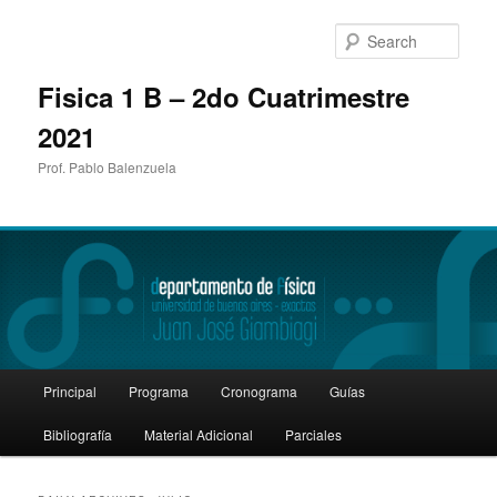
Sear
Fisica 1 B – 2do Cuatrimestre
2021
Prof. Pablo Balenzuela
Main
Principal
Programa
Cronograma
Guías
Skip
Skip
menu
Bibliografía
Material Adicional
Parciales
to
to
primary
secondary