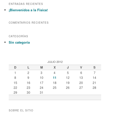
r
ENTRADAS RECIENTES
c
¡Bienvenidos a la Física!
h
COMENTARIOS RECIENTES
CATEGORÍAS
Sin categoría
JULIO 2012
D
L
M
X
J
V
S
1
2
3
4
5
6
7
8
9
10
11
12
13
14
15
16
17
18
19
20
21
22
23
24
25
26
27
28
29
30
31
SOBRE EL SITIO