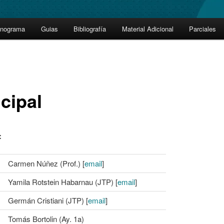
onograma
Guias
Bibliografía
Material Adicional
Parciales
cipal
:
Carmen Núñez (Prof.) [
email
]
Yamila Rotstein Habarnau (JTP) [
email
]
Germán Cristiani (JTP) [
email
]
Tomás Bortolin (Ay. 1a)