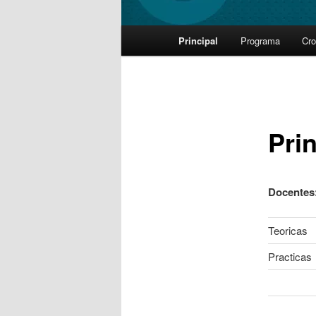
Main
Principal
Programa
Cr
Skip
menu
to
primary
Prin
content
Docentes
Teoricas
Practicas