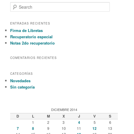
S
e
a
r
ENTRADAS RECIENTES
c
Firma de Libretas
h
Recuperatorio especial
Notas 2do recuperatorio
COMENTARIOS RECIENTES
CATEGORÍAS
Novedades
Sin categoría
DICIEMBRE 2014
D
L
M
X
J
V
S
1
2
3
4
5
6
7
8
9
10
11
12
13