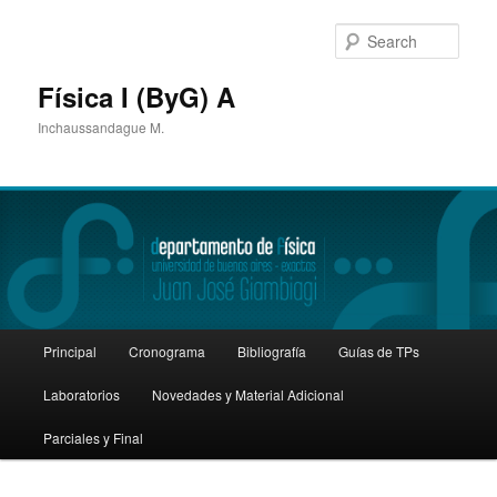
Sear
Física I (ByG) A
Inchaussandague M.
Main
Principal
Cronograma
Bibliografía
Guías de TPs
Skip
Skip
menu
Laboratorios
Novedades y Material Adicional
to
to
Parciales y Final
primary
secondary
content
content