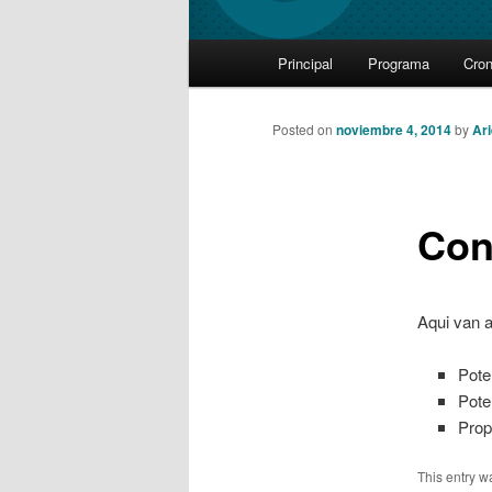
Main
Principal
Programa
Cro
Skip
menu
to
Posted on
noviembre 4, 2014
by
Ar
primary
Con
content
Aqui van a
Pote
Pote
Prop
This entry w