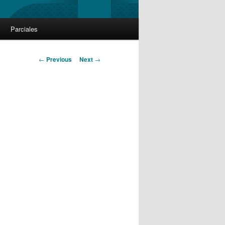
Parciales
Post
←
Previous
Next
→
navigation