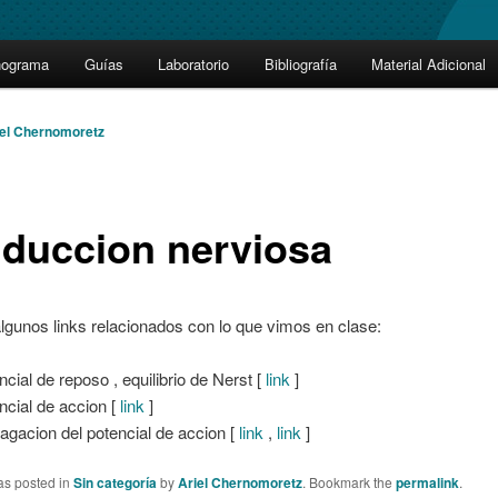
nograma
Guías
Laboratorio
Bibliografía
Material Adicional
iel Chernomoretz
duccion nerviosa
lgunos links relacionados con lo que vimos en clase:
ncial de reposo , equilibrio de Nerst [
link
]
ncial de accion [
link
]
agacion del potencial de accion [
link
,
link
]
as posted in
Sin categoría
by
Ariel Chernomoretz
. Bookmark the
permalink
.