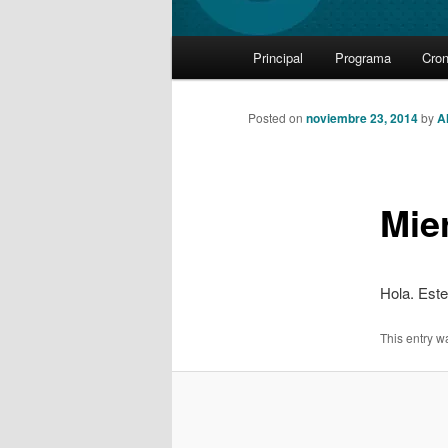
Main
Principal
Programa
Cro
Skip
menu
to
Posted on
noviembre 23, 2014
by
A
primary
Mie
content
Hola. Este
This entry w