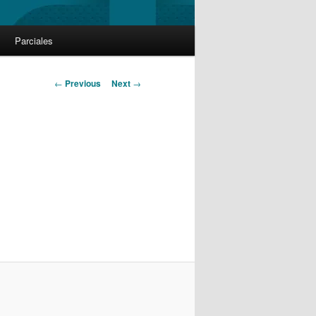
Parciales
Post
←
Previous
Next
→
navigation