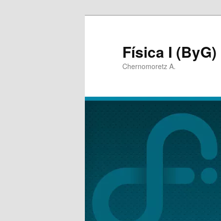
Física I (ByG)
Chernomoretz A.