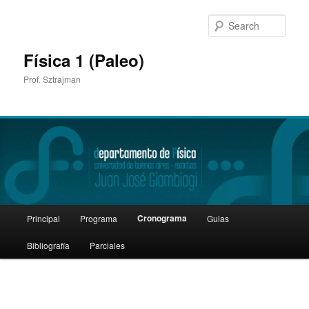
Sear
Física 1 (Paleo)
Prof. Sztrajman
Main
Cronograma
Principal
Programa
Guias
Skip
menu
Bibliografía
Parciales
to
primary
content