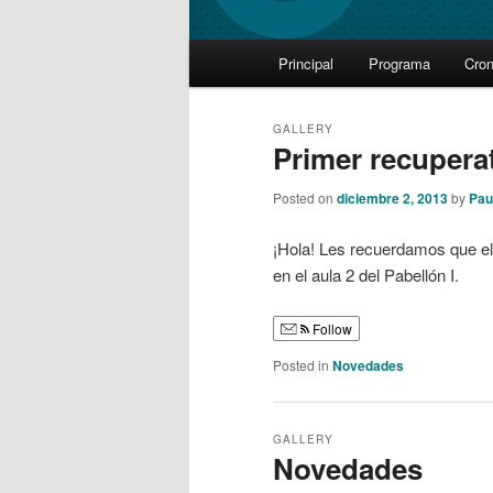
Main
Principal
Programa
Cro
Skip
Skip
menu
to
to
GALLERY
Primer recupera
primary
secondary
Posted on
diciembre 2, 2013
by
Paul
content
content
¡Hola! Les recuerdamos que el 
en el aula 2 del Pabellón I.
Follow
Posted in
Novedades
GALLERY
Novedades