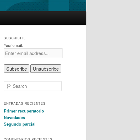
SUSCRIBITE
Your email:
S
e
a
r
ENTRADAS RECIENTES
c
Primer recuperatorio
h
Novedades
Segundo parcial
COMENTARIOS RECIENTES