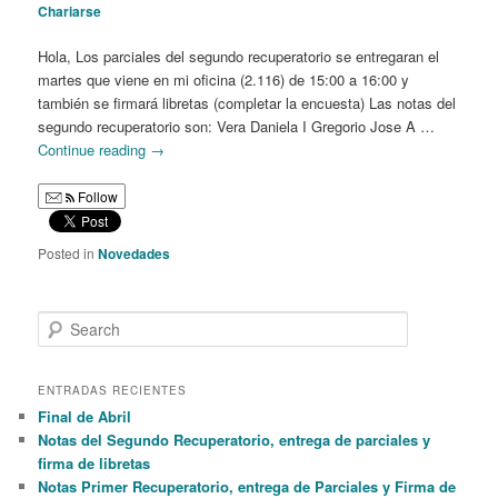
Chariarse
Hola, Los parciales del segundo recuperatorio se entregaran el
martes que viene en mi oficina (2.116) de 15:00 a 16:00 y
también se firmará libretas (completar la encuesta) Las notas del
segundo recuperatorio son: Vera Daniela I Gregorio Jose A …
Continue reading
→
Follow
Posted in
Novedades
S
e
a
r
ENTRADAS RECIENTES
c
Final de Abril
h
Notas del Segundo Recuperatorio, entrega de parciales y
firma de libretas
Notas Primer Recuperatorio, entrega de Parciales y Firma de