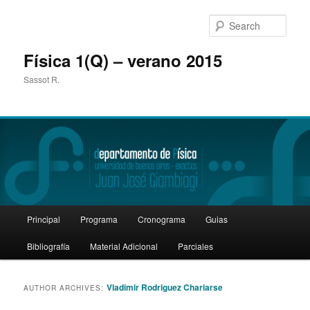
Sear
Física 1(Q) – verano 2015
Sassot R.
Main
Principal
Programa
Cronograma
Guias
Skip
Skip
menu
Bibliografía
Material Adicional
Parciales
to
to
primary
secondary
Vladimir Rodriguez Chariarse
AUTHOR ARCHIVES:
content
content