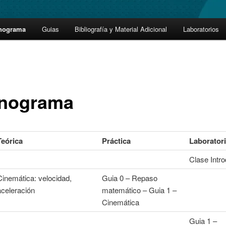
nograma
Guias
Bibliografía y Material Adicional
Laboratorios
nograma
Teórica
Práctica
Laborator
Clase Intro
Cinemática: velocidad,
Guia 0 – Repaso
aceleración
matemático – Guia 1 –
Cinemática
Guia 1 –