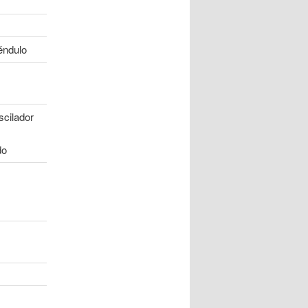
éndulo
scilador
do