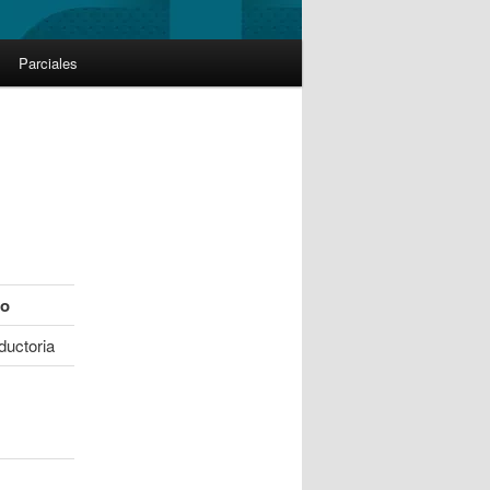
Parciales
io
ductoria