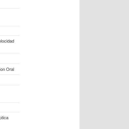
elocidad
on Oral
ptica