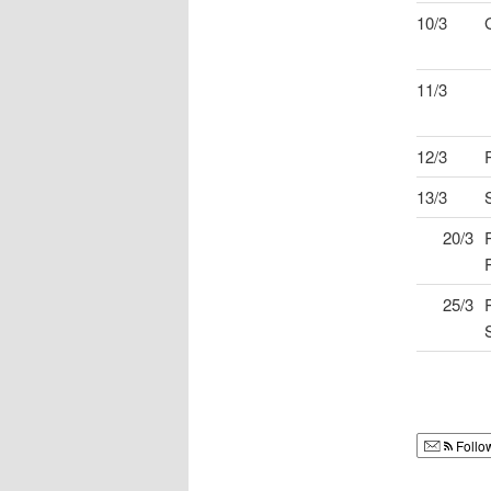
10/3
11/3
12/3
13/3
20/3
25/3
Follo