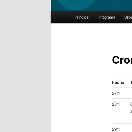
Main
Principal
Programa
Cro
Skip
menu
to
primary
Cro
content
Fecha
27/1
28/1
29/1