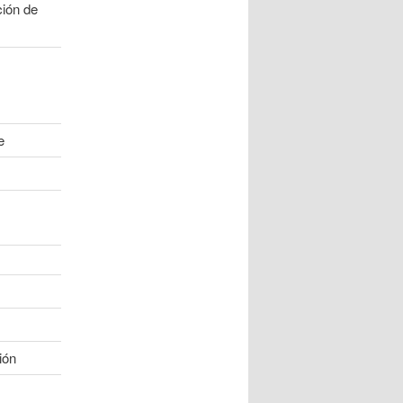
ión de
e
ión