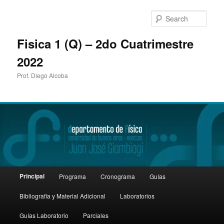
Sear
Fisica 1 (Q) – 2do Cuatrimestre
2022
Prof. Diego Alcoba
Main
Principal
Programa
Cronograma
Guías
Skip
menu
Bibliografía y Material Adicional
Laboratorios
to
Guías Laboratorio
Parciales
primary