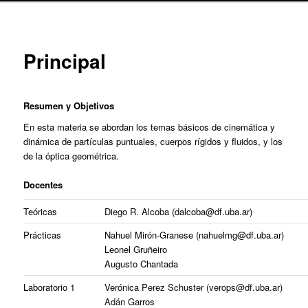
content
Principal
Resumen
y Objetivos
En esta materia se abordan los temas básicos de cinemática y
dinámica de partículas puntuales, cuerpos rígidos y fluidos, y los
de la óptica geométrica.
Docentes
Teóricas
Diego R. Alcoba
(dalcoba@df.uba.ar)
Prácticas
Nahuel Mirón-Granese (nahuelmg@df.uba.ar)
Leonel Gruñeiro
Augusto Chantada
Laboratorio 1
Veró
nica Perez Schuster (verops@df.uba.ar)
Adán G
arros