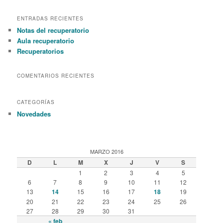
a
r
ENTRADAS RECIENTES
c
Notas del recuperatorio
h
Aula recuperatorio
Recuperatorios
COMENTARIOS RECIENTES
CATEGORÍAS
Novedades
MARZO 2016
D
L
M
X
J
V
S
1
2
3
4
5
6
7
8
9
10
11
12
13
14
15
16
17
18
19
20
21
22
23
24
25
26
27
28
29
30
31
« feb