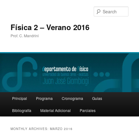
Sear
Física 2 – Verano 2016
Prof. C. Mandrini
Main
Principal
Programa
Cronograma
Guias
Skip
Skip
menu
Bibliografía
Material Adicional
Parciales
to
to
primary
secondary
MONTHLY ARCHIVES:
MARZO 2016
content
content