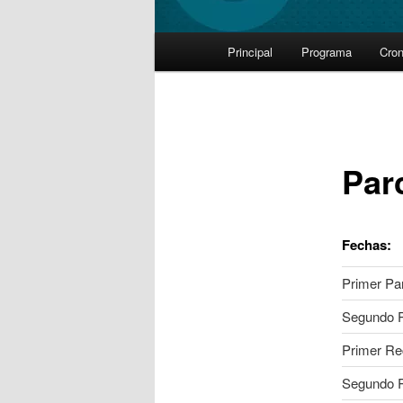
Main
Principal
Programa
Cro
Skip
menu
to
primary
Par
content
Fechas:
Primer Par
Segundo P
Primer Re
Segundo R