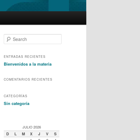
S
e
a
r
ENTRADAS RECIENTES
c
Bienvenidos a la materia
h
COMENTARIOS RECIENTES
CATEGORÍAS
Sin categoría
JULIO 2026
D
L
M
X
J
V
S