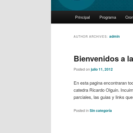
Main
Principal
Programa
Cro
Skip
Skip
menu
to
to
admin
AUTHOR ARCHIVES:
primary
secondary
Bienvenidos a la
content
content
Posted on
julio 11, 2012
En esta pagina encontraran tod
catedra Ricardo Olguin. Incuim
parciales, las guias y links qu
Posted in
Sin categoría