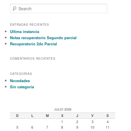
S
e
a
r
ENTRADAS RECIENTES
c
Ultima instancia
h
Notas recuperatorio Segundo parcial
Recuperatorio 2do Parcial
COMENTARIOS RECIENTES
CATEGORÍAS
Novedades
Sin categoría
JULIO 2026
D
L
M
X
J
V
S
1
2
3
4
5
6
7
8
9
10
11