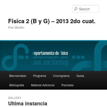
Sear
Física 2 (B y G) – 2013 2do cuat.
Prof. Mindlin
Main
Bienvenidos!
Programa
Cronograma
Guias
Skip
Skip
menu
Bibliografía
Material Adicional
Parciales
to
to
primary
secondary
GALLERY
Ultima instancia
content
content