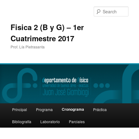
Sear
Fisica 2 (B y G) – 1er
Cuatrimestre 2017
Prof. Lía Pietrasanta
Main
Cronograma
Principal
Programa
Práctica
Skip
menu
Bibliografía
Laboratorio
Parciales
to
primary