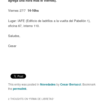
agrega una hora más el viernes).
Viernes 27/7
14-16hs
Lugar: IAFE (Edificio de ladrillos a la vuelta del Pabellón 1),
oficina 67, interno 110.
Saludos,
Cesar
This entry was posted in
Novedades
by
Cesar Bertucci
. Bookmark
the
permalink
.
2 THOUGHTS ON “
FIRMA DE LIBRETAS
”