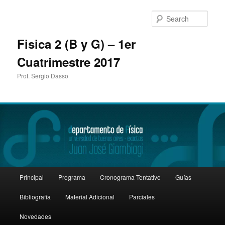
Sear
Fisica 2 (B y G) – 1er
Cuatrimestre 2017
Prof. Sergio Dasso
Main
Principal
Programa
Cronograma Tentativo
Guías
Skip
menu
Bibliografía
Material Adicional
Parciales
to
Novedades
primary