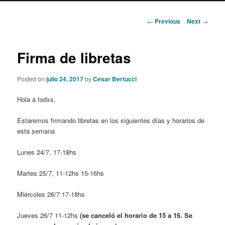
content
Post
←
Previous
Next
→
navigation
Firma de libretas
Posted on
julio 24, 2017
by
Cesar Bertucci
Hola a todxs,
Estaremos firmando libretas en los siguientes días y horarios de
esta semana
Lunes 24/7, 17-18hs
Martes 25/7, 11-12hs 15-16hs
Miércoles 26/7 17-18hs
Jueves 26/7 11-12hs
(se canceló el horario de 15 a 16. Se