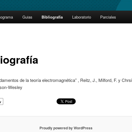
nograma
Guias
Bibliografía
Laboratorio
Parciales
iografía
damentos de la teoría electromagnética” , Reitz, J., Milford, F. y Chrsi
son-Wesley
w
Proudly powered by WordPress