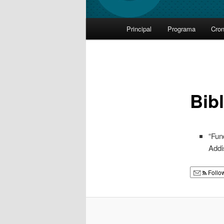
Main
Principal
Programa
Cro
Skip
menu
to
primary
Bibl
content
“Fun
Addi
Follo