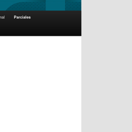
nal
Parciales