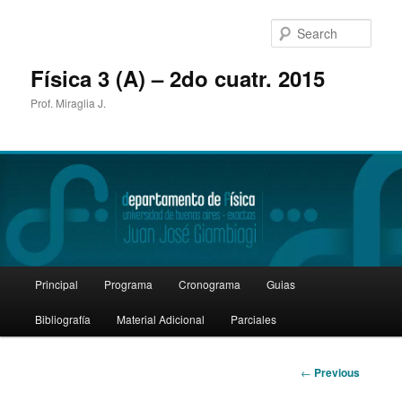
Sear
Física 3 (A) – 2do cuatr. 2015
Prof. Miraglia J.
Main
Principal
Programa
Cronograma
Guias
Skip
menu
Bibliografía
Material Adicional
Parciales
to
primary
Post
←
Previous
navigation
content