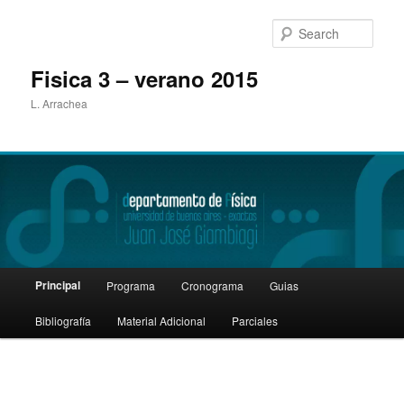
Sear
Fisica 3 – verano 2015
L. Arrachea
Main
Principal
Programa
Cronograma
Guias
Skip
menu
Bibliografía
Material Adicional
Parciales
to
primary
content