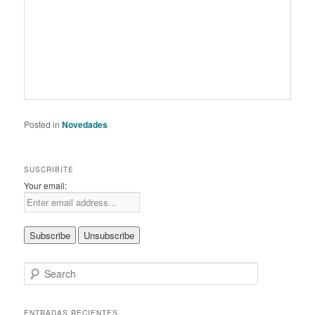
Posted in
Novedades
SUSCRIBITE
Your email:
S
e
a
r
ENTRADAS RECIENTES