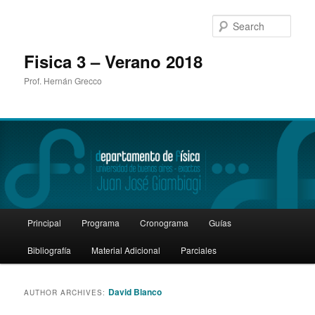
Sear
Fisica 3 – Verano 2018
Prof. Hernán Grecco
Main
Principal
Programa
Cronograma
Guías
Skip
Skip
menu
Bibliografía
Material Adicional
Parciales
to
to
primary
secondary
David Blanco
AUTHOR ARCHIVES:
content
content