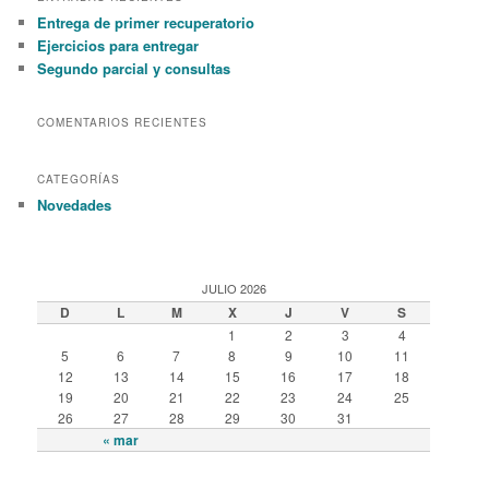
c
Entrega de primer recuperatorio
h
Ejercicios para entregar
Segundo parcial y consultas
COMENTARIOS RECIENTES
CATEGORÍAS
Novedades
JULIO 2026
D
L
M
X
J
V
S
1
2
3
4
5
6
7
8
9
10
11
12
13
14
15
16
17
18
19
20
21
22
23
24
25
26
27
28
29
30
31
« mar