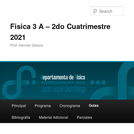
Sear
Fisica 3 A – 2do Cuatrimestre
2021
Prof. Hernán Grecco
Main
Guias
Principal
Programa
Cronograma
Skip
menu
Bibliografía
Material Adicional
Parciales
to
primary