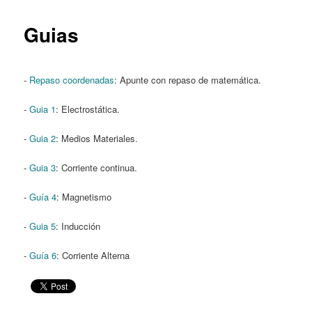
content
Guias
-
Repaso coordenadas
: Apunte con repaso de matemática.
-
Guia 1
: Electrostática.
-
Guia 2
: Medios Materiales.
-
Guia 3
: Corriente continua.
-
Guía 4
: Magnetismo
-
Guia 5
: Inducción
-
Guía 6
: Corriente Alterna