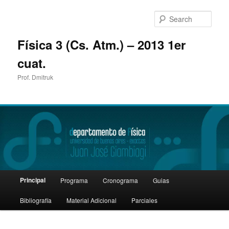
Sear
Física 3 (Cs. Atm.) – 2013 1er
cuat.
Prof. Dmitruk
Main
Principal
Programa
Cronograma
Guias
Skip
menu
Bibliografía
Material Adicional
Parciales
to
primary