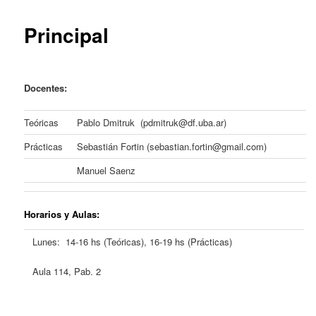
content
Principal
Docentes:
Teóricas
Pablo Dmitruk (pdmitruk@df.uba.ar)
Prácticas
Sebastián Fortin (sebastian.fortin@gmail.com)
Manuel Saenz
Horarios y Aulas
:
Lunes: 14-16 hs (Teóricas), 16-19 hs (Prácticas)
Aula 114, Pab. 2