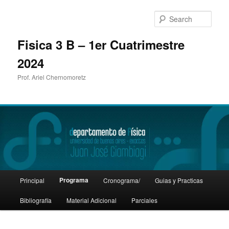
Sear
Fisica 3 B – 1er Cuatrimestre
2024
Prof. Ariel Chernomoretz
Main
Programa
Principal
Cronograma/
Guias y Practicas
Skip
menu
Bibliografía
Material Adicional
Parciales
to
primary