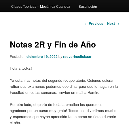
Clases Teóricas – Mecánica Cuántica
Suscripción
content
Post
←
Previous
Next
→
navigation
Notas 2R y Fin de Año
Posted on
diciembre 19, 2022
by
rseverinodfubaar
Hola a todxs!
Ya estan las notas del segundo recuperatorio. Quienes quieran
retirar sus examenes podemos coordinar para que lo hagan en la
Facultad en estas semanas. Envien un mail a Ramiro.
Por otro lado, de parte de toda la práctica les queremos
agradecer por un curso muy grato! Todos nos divertimos mucho
y esperamos que hayan aprendido tanto como se rieron durante
el año.