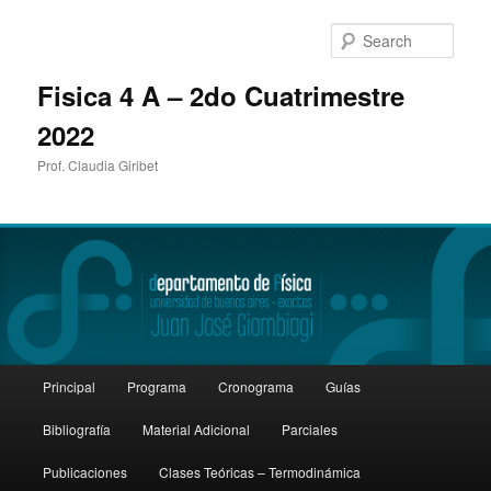
Sear
Fisica 4 A – 2do Cuatrimestre
2022
Prof. Claudia Giribet
Main
Principal
Programa
Cronograma
Guías
Skip
menu
Bibliografía
Material Adicional
Parciales
to
Publicaciones
Clases Teóricas – Termodinámica
primary