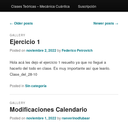
Clases Teóricas – Mecánica Cuántica
Suscripción
content
content
Post
←
Older posts
Newer posts
→
navigation
GALLERY
Ejercicio 1
Posted on
noviembre 2, 2022
by
Federico Petrovich
Hola acá les dejo el ejercicio 1 resuelto ya que no llegué a
hacerlo del todo en clase. Es muy importante así que leanlo.
Clase_del_28-10
Posted in
Sin categoría
GALLERY
Modificaciones Calendario
Posted on
noviembre 1, 2022
by
rseverinodfubaar