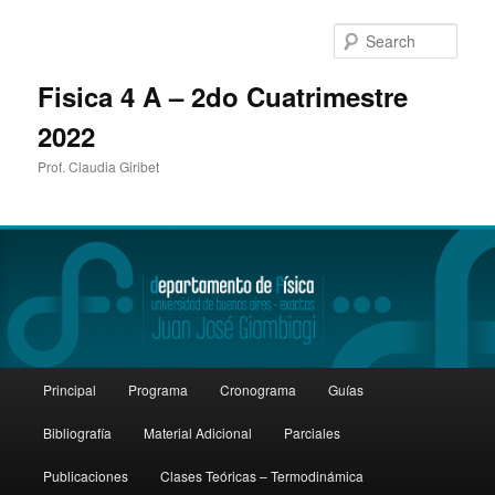
Sear
Fisica 4 A – 2do Cuatrimestre
2022
Prof. Claudia Giribet
Main
Principal
Programa
Cronograma
Guías
Skip
Skip
menu
Bibliografía
Material Adicional
Parciales
to
to
Publicaciones
Clases Teóricas – Termodinámica
primary
secondary