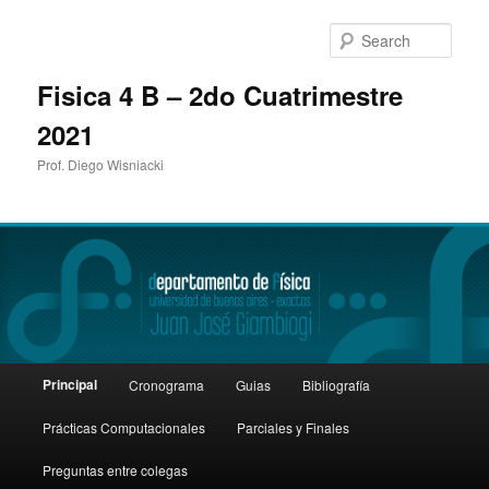
Sear
Fisica 4 B – 2do Cuatrimestre
2021
Prof. Diego Wisniacki
Main
Principal
Cronograma
Guias
Bibliografía
Skip
menu
Prácticas Computacionales
Parciales y Finales
to
Preguntas entre colegas
primary