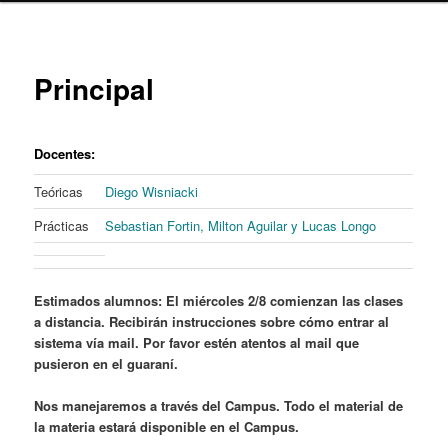
content
Principal
Docentes:
Teóricas
Diego Wisniacki
Prácticas
Sebastian Fortin, Milton Aguilar y Lucas Longo
Estimados alumnos: El miércoles 2/8 comienzan las clases
a distancia. Recibirán instrucciones sobre cómo entrar al
sistema vía mail. Por favor estén atentos al mail que
pusieron en el guaraní.
Nos manejaremos a través del Campus. Todo el material de
la materia estará disponible en el Campus.