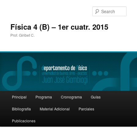
Sear
Física 4 (B) – 1er cuatr. 2015
Prof. Giribet C.
Main
Principal
Programa
Cronograma
Guías
Skip
Skip
menu
Bibliografía
Material Adicional
Parciales
to
to
Publicaciones
primary
secondary
content
content