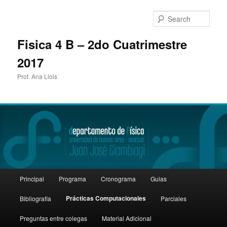
Sear
Fisica 4 B – 2do Cuatrimestre
2017
Prof. Ana Llois
Main
Principal
Programa
Cronograma
Guias
Skip
menu
Prácticas Computacionales
Bibliografía
Parciales
to
Preguntas entre colegas
Material Adicional
primary