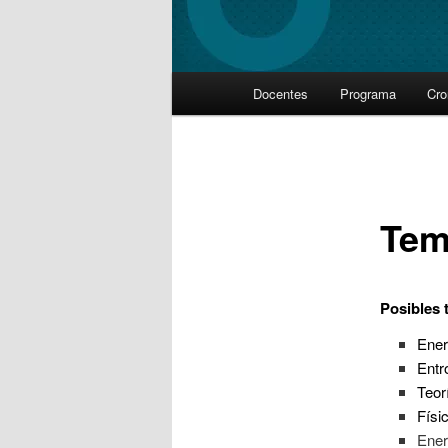
Main
Docentes
Programa
Cr
Skip
menu
to
primary
Tem
content
Posibles 
Ener
Entr
Teor
Físi
Ener