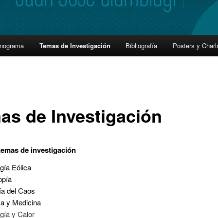
onograma
Temas de Investigación
Bibliografía
Posters y Charl
as de Investigación
temas de investigación
gía Eólica
opía
ía del Caos
ca y Medicina
gía y Calor