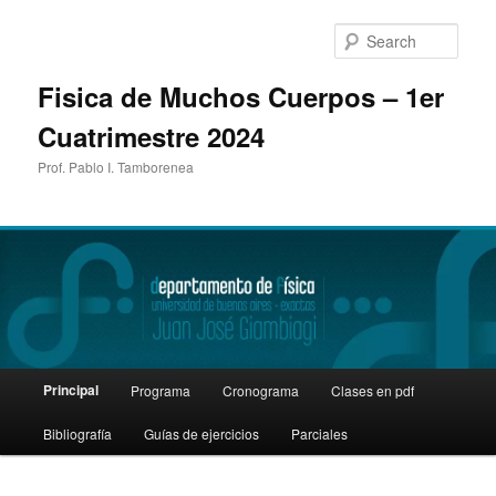
Sear
Fisica de Muchos Cuerpos – 1er
Cuatrimestre 2024
Prof. Pablo I. Tamborenea
Main
Principal
Programa
Cronograma
Clases en pdf
Skip
menu
Bibliografía
Guías de ejercicios
Parciales
to
primary