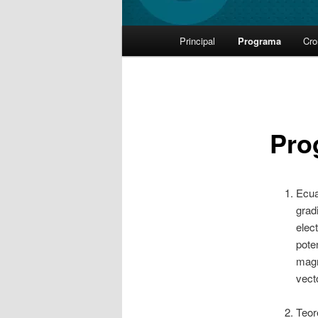
Main
Principal
Programa
Cr
Skip
menu
to
primary
Pro
content
Ecu
grad
elec
pot
magn
vect
Teor