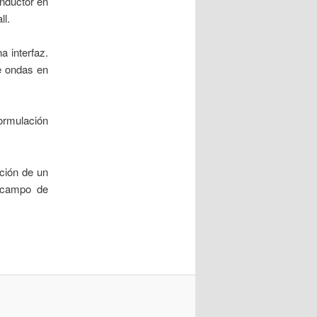
onductor en
ll.
 interfaz.
e ondas en
Formulación
ción de un
l campo de