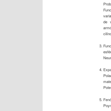
Prob
Func
vari
de v
arm
cilí
Fun
esfé
Neum
Expa
Pola
mate
Pote
Fenó
Poy