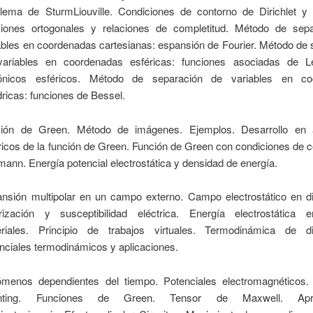
lema de Sturm­Liouville. Condiciones de contorno de Dirichlet 
iones ortogonales y relaciones de completitud. Método de sep
ables en coordenadas cartesianas: espansión de Fourier. Método de 
ariables en coordenadas esféricas: funciones asociadas de L
ónicos esféricos. Método de separación de variables en co
ndricas: funciones de Bessel.
ción de Green. Método de imágenes. Ejemplos. Desarrollo en 
ricos de la función de Green. Función de Green con condiciones de 
ann. Energía potencial electrostática y densidad de energía.
nsión multipolar en un campo externo. Campo electrostático en die
rización y susceptibilidad eléctrica. Energía electrostática
riales. Principio de trabajos virtuales. Termodinámica de die
nciales termodinámicos y aplicaciones.
menos dependientes del tiempo. Potenciales electromagnéticos.
nting. Funciones de Green. Tensor de Maxwell. Apro