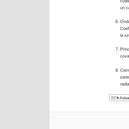
cuas
un c
Onda
Coef
la i
Prin
cova
Camp
sist
radi
Follo