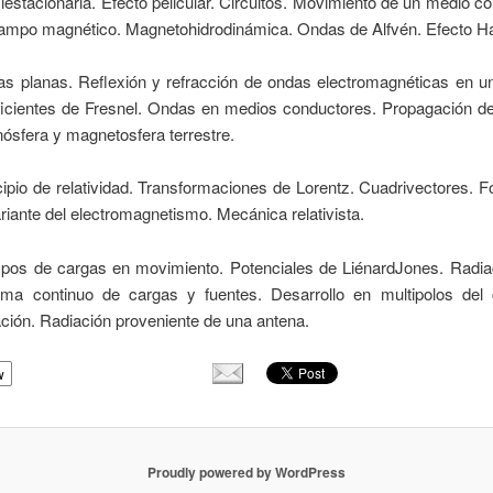
iestacionaria. Efecto pelicular. Circuitos. Movimiento de un medio c
ampo magnético. Magnetohidrodinámica. Ondas de Alfvén. Efecto Ha
s planas. Reflexión y refracción de ondas electromagnéticas en una
icientes de Fresnel. Ondas en medios conductores. Propagación d
onósfera y magnetosfera terrestre.
cipio de relatividad. Transformaciones de Lorentz. Cuadrivectores. 
riante del electromagnetismo. Mecánica relativista.
os de cargas en movimiento. Potenciales de Liénard­Jones. Radia
ema continuo de cargas y fuentes. Desarrollo en multipolos de
ación. Radiación proveniente de una antena.
w
Proudly powered by WordPress