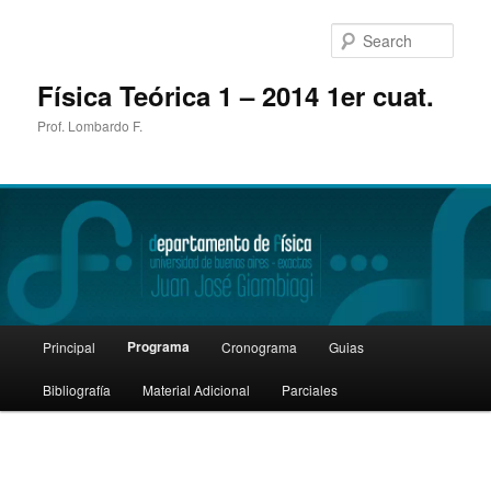
Sear
Física Teórica 1 – 2014 1er cuat.
Prof. Lombardo F.
Main
Programa
Principal
Cronograma
Guias
Skip
menu
Bibliografía
Material Adicional
Parciales
to
primary
content