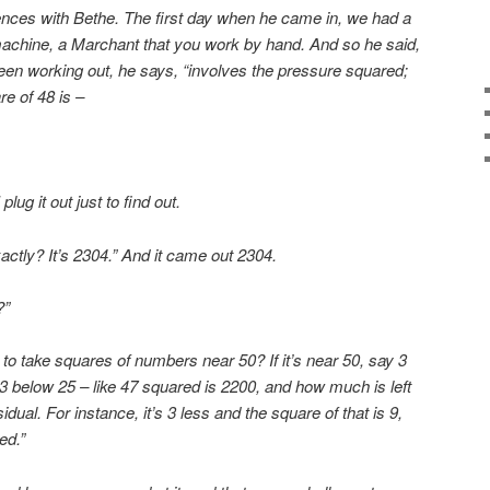
riences with Bethe. The first day when he came in, we had a
g machine, a Marchant that you work by hand. And so he said,
been working out, he says, “involves the pressure squared;
re of 48 is –
plug it out just to find out.
ctly? It’s 2304.” And it came out 2304.
?”
o take squares of numbers near 50? If it’s near 50, say 3
 3 below 25 – like 47 squared is 2200, and how much is left
idual. For instance, it’s 3 less and the square of that is 9,
ed.”