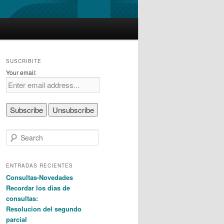
SUSCRIBITE
Your email:
S
e
a
r
ENTRADAS RECIENTES
c
Consultas-Novedades
h
Recordar los dias de
consultas:
Resolucion del segundo
parcial