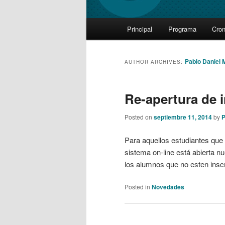
Main
Principal
Programa
Cro
Skip
Skip
menu
to
to
Pablo Daniel M
AUTHOR ARCHIVES:
primary
secondary
Re-apertura de 
content
content
Posted on
septiembre 11, 2014
by
P
Para aquellos estudiantes que n
sistema on-line está abierta 
los alumnos que no esten inscri
Posted in
Novedades