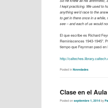
So he knew all his arithmetic, 
I kept practicing. We used to h
anything we’d race to the answe
to get in there once in a while
see – and each of us would noti
El que escribe es Richard Fey
Reminiscences 1943-1945″. Pue
tiempo que Feynman pasó en 
http://calteches.library.calt
Posted in
Novedades
Clase en el Aul
Posted on
septiembre 1, 2014
by
Pa