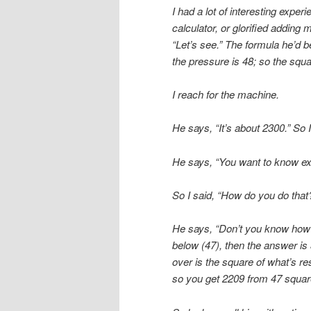
I had a lot of interesting expe
calculator, or glorified addin
“Let’s see.” The formula he’d 
the pressure is 48; so the squa
I reach for the machine.
He says, “It’s about 2300.” So I 
He says, “You want to know exa
So I said, “How do you do that
He says, “Don’t you know how t
below (47), then the answer is
over is the square of what’s res
so you get 2209 from 47 squar