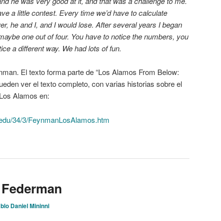
and he was very good at it, and that was a challenge to me.
ave a little contest. Every time we’d have to calculate
r, he and I, and I would lose. After several years I began
, maybe one out of four. You have to notice the numbers, you
ce a different way. We had lots of fun.
nman. El texto forma parte de “Los Alamos From Below:
den ver el texto completo, con varias historias sobre el
Los Alamos en:
ech.edu/34/3/FeynmanLosAlamos.htm
a Federman
blo Daniel Mininni