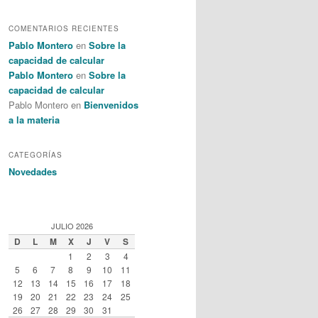
COMENTARIOS RECIENTES
Pablo Montero
en
Sobre la
capacidad de calcular
Pablo Montero
en
Sobre la
capacidad de calcular
Pablo Montero en
Bienvenidos
a la materia
CATEGORÍAS
Novedades
JULIO 2026
D
L
M
X
J
V
S
1
2
3
4
5
6
7
8
9
10
11
12
13
14
15
16
17
18
19
20
21
22
23
24
25
26
27
28
29
30
31