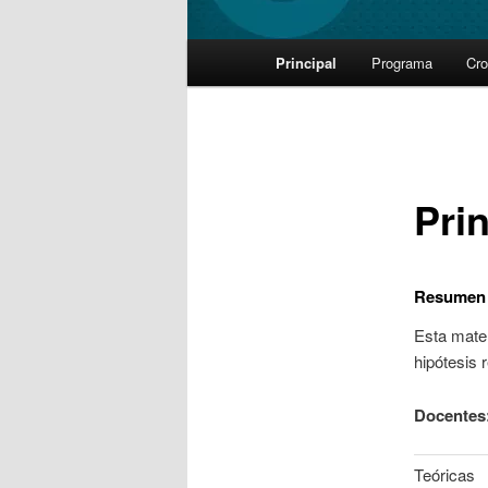
Main
Principal
Programa
Cr
Skip
menu
to
primary
Prin
content
Resumen
Esta mater
hipótesis r
Docentes
Teóricas