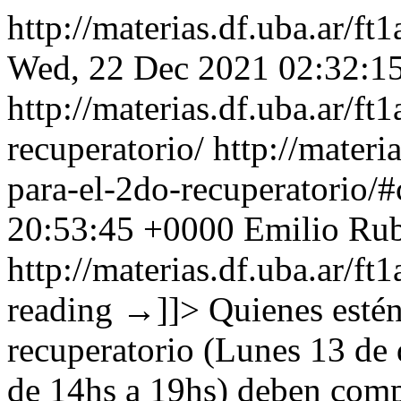
http://materias.df.uba.ar/f
Wed, 22 Dec 2021 02:32:1
http://materias.df.uba.ar/f
recuperatorio/
http://materi
para-el-2do-recuperatorio
20:53:45 +0000
Emilio Rub
http://materias.df.uba.ar/f
reading
→
]]>
Quienes estén
recuperatorio (Lunes 13 de 
de 14hs a 19hs) deben compl