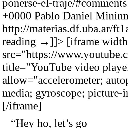
ponerse-el-traje/#comments
+0000
Pablo Daniel Mininn
http://materias.df.uba.ar/f
reading
→
]]>
[iframe widt
src="https://www.youtub
title="YouTube video playe
allow="accelerometer; autop
media; gyroscope; picture-i
[/iframe]
“Hey ho, let’s go