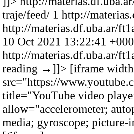
]]>
http://materias.df.uba.a
traje/feed/
1
http://materias
http://materias.df.uba.ar/
10 Oct 2021 13:22:41 +00
http://materias.df.uba.ar/f
reading
→
]]>
[iframe widt
src="https://www.youtube
title="YouTube video playe
allow="accelerometer; autop
media; gyroscope; picture-i