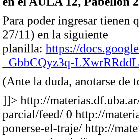
en el AULA 12, Pabellón 
Para poder ingresar tienen 
27/11) en la siguiente
planilla:
https://docs.goog
_GbbCQyz3q-LXwrRRddLo
(Ante la duda, anotarse de 
]]>
http://materias.df.uba.
parcial/feed/
0
http://materi
ponerse-el-traje/
http://mate