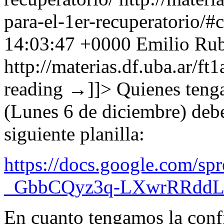
para-el-1er-recuperatorio/
14:03:47 +0000
Emilio Rub
http://materias.df.uba.ar/f
reading
→
]]>
Quienes tenga
(Lunes 6 de diciembre) debe
siguiente planilla:
https://docs.google.com/s
_GbbCQyz3q-LXwrRRddLo
En cuanto tengamos la confi